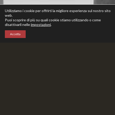
Utilizziamo i cookie per offrirti la migliore esperienza sul nostro sito
web.
Puoi scoprire di più su quali cookie stiamo utilizzando o come
disattivarli nelle
impostazioni
.
Accetta
COMPLETE FORM AND SEND YOUR
CANDIDATURE
United is always looking for new employees to be included in
the Company. The vacancies positions are Security Operator
and Inspector, both with the title of GPG (Guardia
Particolare Giurata) – Security Guard.
Security Operator
– Guardia Particolare Giurata – must
meet the psychological and physical attittudinal