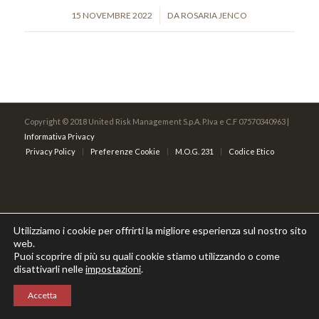
/
15 NOVEMBRE 2022
DA
ROSARIA JENCO
Copyright © 2018 United Risk Management S.p.A. P.Iva e C.F 07570340963 |
Informativa Privacy
Privacy Policy
Preferenze Cookie
M.O.G. 231
Codice Etico
Utilizziamo i cookie per offrirti la migliore esperienza sul nostro sito
web.
Puoi scoprire di più su quali cookie stiamo utilizzando o come
disattivarli nelle
impostazioni
.
Accetta