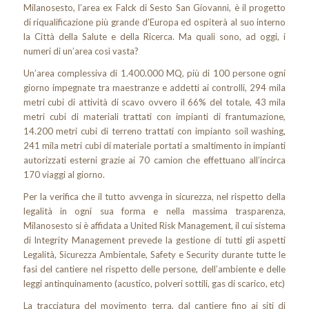
Milanosesto, l’area ex Falck di Sesto San Giovanni, è il progetto
di riqualificazione più grande d’Europa ed ospiterà al suo interno
la Città della Salute e della Ricerca. Ma quali sono, ad oggi, i
numeri di un’area così vasta?
Un’area complessiva di 1.400.000 MQ, più di 100 persone ogni
giorno impegnate tra maestranze e addetti ai controlli, 294 mila
metri cubi di attività di scavo ovvero il 66% del totale, 43 mila
metri cubi di materiali trattati con impianti di frantumazione,
14.200 metri cubi di terreno trattati con impianto soil washing,
241 mila metri cubi di materiale portati a smaltimento in impianti
autorizzati esterni grazie ai 70 camion che effettuano all’incirca
170 viaggi al giorno.
Per la verifica che il tutto avvenga in sicurezza, nel rispetto della
legalità in ogni sua forma e nella massima trasparenza,
Milanosesto si è affidata a United Risk Management, il cui sistema
di Integrity Management prevede la gestione di tutti gli aspetti
Legalità, Sicurezza Ambientale, Safety e Security durante tutte le
fasi del cantiere nel rispetto delle persone, dell’ambiente e delle
leggi antinquinamento (acustico, polveri sottili, gas di scarico, etc)
La tracciatura del movimento terra, dal cantiere fino ai siti di