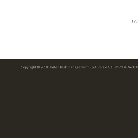
19 
Copyright © 2018 United Risk Management S.p.A. P.Iva e C.F 07570340963 |
I