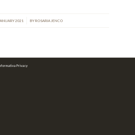
/
JANUARY 2021
BY
ROSARIA JENCO
nformativa Privacy