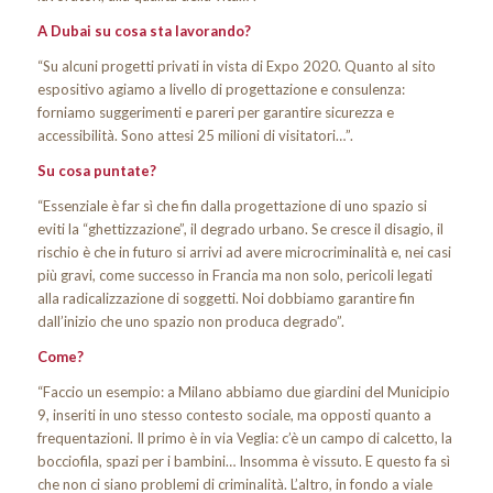
A Dubai su cosa sta lavorando?
“Su alcuni progetti privati in vista di Expo 2020. Quanto al sito
espositivo agiamo a livello di progettazione e consulenza:
forniamo suggerimenti e pareri per garantire sicurezza e
accessibilità. Sono attesi 25 milioni di visitatori…”.
Su cosa puntate?
“Essenziale è far sì che fin dalla progettazione di uno spazio si
eviti la “ghettizzazione”, il degrado urbano. Se cresce il disagio, il
rischio è che in futuro si arrivi ad avere microcriminalità e, nei casi
più gravi, come successo in Francia ma non solo, pericoli legati
alla radicalizzazione di soggetti. Noi dobbiamo garantire fin
dall’inizio che uno spazio non produca degrado”.
Come?
“Faccio un esempio: a Milano abbiamo due giardini del Municipio
9, inseriti in uno stesso contesto sociale, ma opposti quanto a
frequentazioni. Il primo è in via Veglia: c’è un campo di calcetto, la
bocciofila, spazi per i bambini… Insomma è vissuto. E questo fa sì
che non ci siano problemi di criminalità. L’altro, in fondo a viale