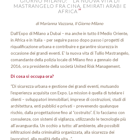
“
GIORNO MILANO:
LA NUOVA VITA DI
MASTRANGELO FRA CINA, EMIRATI ARABI E
”
AFRICA
di Marianna Vazzana, Il Giorno Milano
Dall’Expo di Milano a Dubai – ma anche in tutto il Medio Oriente,
in Africa e in Italia – per seguire passo dopo passo i progetti di
riqualificazione urbana e contribuire e garantire sicurezza in
occasione dei grandi eventi. E’ la nuova vita di Tullio Mastrangelo,
comandante della polizia locale di Milano fino a gennaio del
2016, ora presidente della società United Risk Management.
Di cosa si occupa ora?
“Di sicurezza urbana e gestione dei grandi eventi, mutuando
l’esperienza acquisita con Expo. La mission è quella di tutelare i
clienti – sviluppatori immobiliari, imprese di costruzioni, studi di
architettura, enti pubblici e privati – prevenendo qualunque
rischio, dalla progettazione fino al “costruito”. E lo facciamo con
consulenze, con sistemi di vigilanza, utilizzando le tecnologie più
all’avanguardia. Un occhio a tutto: all’ambiente, alle possibili
infiltrazioni della criminalità organizzata, alla sicurezza dei
lavoratori, alla qualità della vita…”.