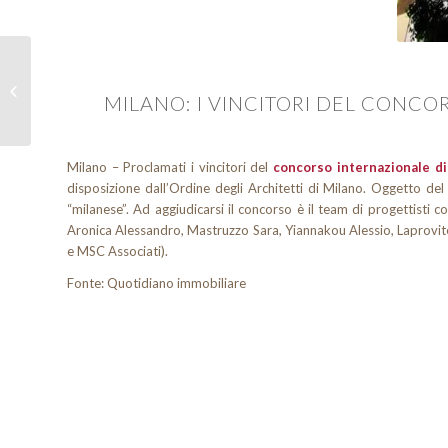
“Aperitivi tecnologici”: il
secondo evento si
MILANO: I VINCITORI DEL CONCOR
concentra sul tema...
Milano – Proclamati i vincitori del
concorso internazionale d
disposizione dall’Ordine degli Architetti di Milano. Oggetto del
“milanese”. Ad aggiudicarsi il concorso è il team di progettist
Aronica Alessandro, Mastruzzo Sara, Yiannakou Alessio, Laprovite
e MSC Associati).
Fonte: Quotidiano immobiliare