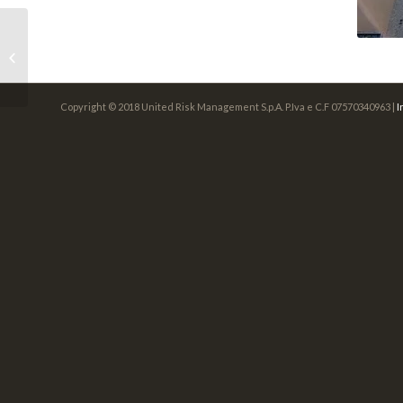
Fisco e rigenerazione
urbana: un vademecum
dell’Ance
Copyright © 2018 United Risk Management S.p.A. P.Iva e C.F 07570340963 |
I