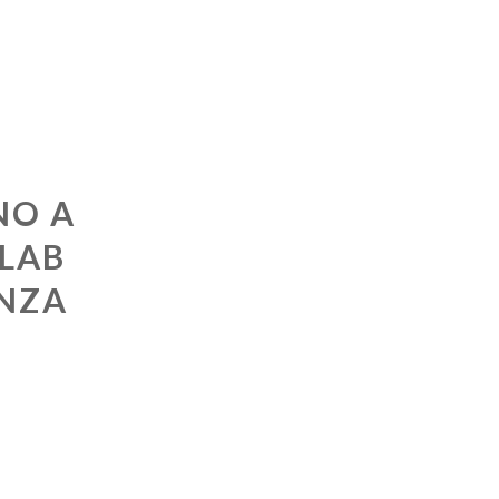
NO A
.LAB
ENZA