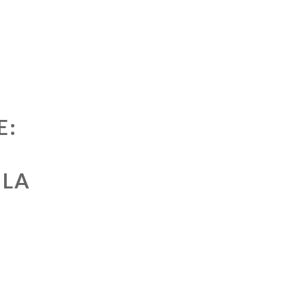
E:
 LA