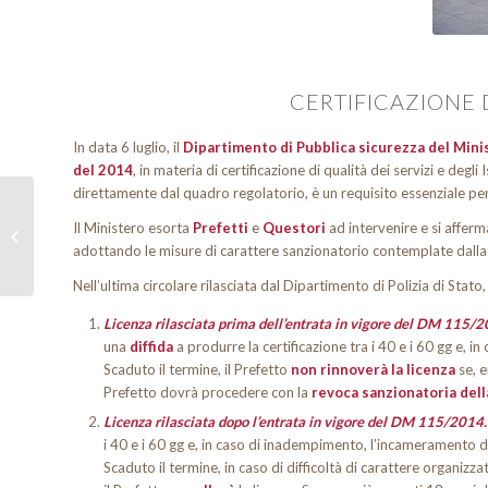
CERTIFICAZIONE D
In data 6 luglio, il
Dipartimento di Pubblica sicurezza del Mini
del 2014
, in materia di certificazione di qualità dei servizi e degli
direttamente dal quadro regolatorio, è un requisito essenziale per 
U.lab, la nuova società
Il Ministero esorta
Prefetti
e
Questori
ad intervenire e si afferm
del Gruppo United.
adottando le misure di carattere sanzionatorio contemplate dalla d
Nell’ultima circolare rilasciata dal Dipartimento di Polizia di Stato, 
Licenza rilasciata prima dell’entrata in vigore del DM 115/2
una
diffida
a produrre la certificazione tra i 40 e i 60 gg e,
Scaduto il termine, il Prefetto
non rinnoverà la licenza
se, e
Prefetto dovrà procedere con la
revoca sanzionatoria dell
Licenza rilasciata dopo l’entrata in vigore del DM 115/2014
i 40 e i 60 gg e, in caso di inadempimento, l’incameramento d
Scaduto il termine, in caso di difficoltà di carattere organiz