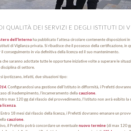
I QUALITÀ DEI SERVIZI E DEGLI ISTITUTI DI 
stero dell’Interno
ha pubblicato l’attesa circolare contenente disposizioni in 
 Istituti di Vigilanza privata. Si ribadisce che il possesso della certificazione, in
il conseguimento in via definitiva della licenza ed il suo mantenimento.
a che saranno adottate tutte le opportune iniziative volte a superare le situaz
isciplina di settore.
si ipotizzano, infatti, due situazioni tipo:
014.
Configurandosi una gestione dell’Istituto in difformità, i Prefetti dov
 in caso di inadempimento, l’incameramento della
cauzione
.
ntro max 120 gg dal rilascio del provvedimento, l’Istituto non avrà esibito la ce
a licenza
.
.
Entro 18 mesi dal rilascio della licenza, i Prefetti dovranno emanare un pr
ella
cauzione
.
zativo, il Prefetto potrà concordare un eventuale
nuovo termine
(di max 120 gg