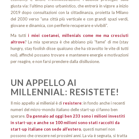
giusta via: l’ultimo piano urbanistico, che entrerà in vigore a inizio
2019 dopo consultazioni con la cittadinanza, proietta la Milano
del 2030 verso “una città più verticale e con grandi spazi verdi,
giovane e dinamica, con periferie recuperare e vivibili”.
Ma tutti
i miei coetanei, millenials come me ma cresciuti
altrove
? La mia speranza è che abbiano più “fame” di me (stay
hungry, stay foolish disse qualcuno che ha stravolto le vite di tutti
noi), affinché possano trovare e mantenere energie e motivazioni
per reagire, e non farsi prendere dalla disillusione.
UN APPELLO AI
MILLENNIAL: RESISTETE!
Il mio appello ai millenial è di
resistere
: in fondo anche i recenti
numeri del micro-mondo italiano delle start-up ci fanno ben
sperare.
Da gennaio ad oggi ben 233 sono i milioni investiti
in start-up; e anche se 100 milioni sono stati raccolti da
start-up italiane con sede all’estero
, questi numeri non
possono che crescere nei prossimi anni. La via è segnata, si tratta