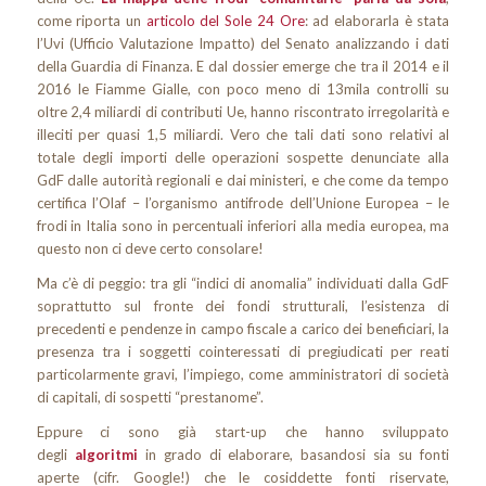
come riporta un
articolo del Sole 24 Ore
: ad elaborarla è stata
l’Uvi (Ufficio Valutazione Impatto) del Senato analizzando i dati
della Guardia di Finanza. E dal dossier emerge che tra il 2014 e il
2016 le Fiamme Gialle, con poco meno di 13mila controlli su
oltre 2,4 miliardi di contributi Ue, hanno riscontrato irregolarità e
illeciti per quasi 1,5 miliardi. Vero che tali dati sono relativi al
totale degli importi delle operazioni sospette denunciate alla
GdF dalle autorità regionali e dai ministeri, e che come da tempo
certifica l’Olaf – l’organismo antifrode dell’Unione Europea – le
frodi in Italia sono in percentuali inferiori alla media europea, ma
questo non ci deve certo consolare!
Ma c’è di peggio: tra gli “indici di anomalia” individuati dalla GdF
soprattutto sul fronte dei fondi strutturali, l’esistenza di
precedenti e pendenze in campo fiscale a carico dei beneficiari, la
presenza tra i soggetti cointeressati di pregiudicati per reati
particolarmente gravi, l’impiego, come amministratori di società
di capitali, di sospetti “prestanome”.
Eppure ci sono già start-up che hanno sviluppato
degli
algoritmi
in grado di elaborare, basandosi sia su fonti
aperte (cifr. Google!) che le cosiddette fonti riservate,