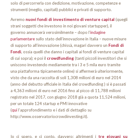
solo di percorrerla con dedizione, motivazione, competenze e
strumenti (meglio, capitali) pubblici e privati di supporto.
Avremo
nuovi fondi di investimento di venture capital
(quegli
strani soggetti che investono in noi giovani startupper), il
governo annuncerà verosimilmente – dopo l’
indagine
parlamentare
sullo stato dell’innovazione in Italia – nuove misure
di supporto all’innovazione (chissà, magari davvero un
Fondi di
Fondi
, ossia quelli che danno i capitali ai fondi di venture capital
di cui sopra); e poi il
crowdfunding
(tanti piccoli investitori che si
uniscono investendo mediamente tra i 3 e 5 mila euro tramite
una piattaforma tipicamente online) si affermerà ulteriormente,
visto che da una raccolta di soli 1,308 milioni di euro nel 2014
(anno del debutto ufficiale in Italia del crowdfunding ) si è passati
a 4,363 milioni di euro nel 2016 fino al picco di 11,788 milioni
registrato nel 2017, con giugno 2018 già a quota 11,524 milioni,
per un totale 124 startup e PMI innovative
(
qui
l’approfondimento e i dati di dettaglio su
http://www.osservatoriocrowdinvesting.it).
Io ci spero, e ci conto, davvero: altrimenti i
tre giovani su