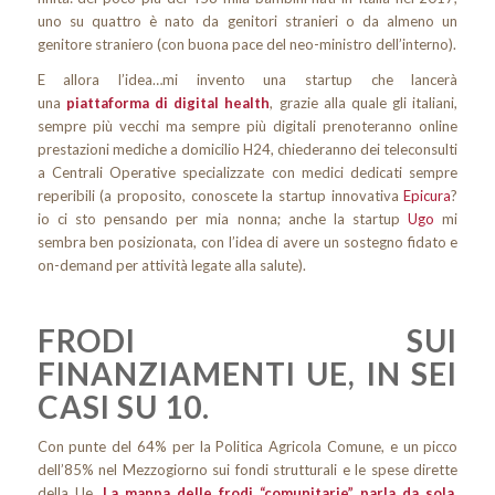
uno su quattro è nato da genitori stranieri o da almeno un
genitore straniero (con buona pace del neo-ministro dell’interno).
E allora l’idea…mi invento una startup che lancerà
una
piattaforma di digital health
, grazie alla quale gli italiani,
sempre più vecchi ma sempre più digitali prenoteranno online
prestazioni mediche a domicilio H24, chiederanno dei teleconsulti
a Centrali Operative specializzate con medici dedicati sempre
reperibili (a proposito, conoscete la startup innovativa
Epicura
?
io ci sto pensando per mia nonna; anche la startup
Ugo
mi
sembra ben posizionata, con l’idea di avere un sostegno fidato e
on-demand per attività legate alla salute).
FRODI SUI
FINANZIAMENTI UE, IN SEI
CASI SU 10.
Con punte del 64% per la Politica Agricola Comune, e un picco
dell’85% nel Mezzogiorno sui fondi strutturali e le spese dirette
della Ue.
La mappa delle frodi “comunitarie” parla da sola
,