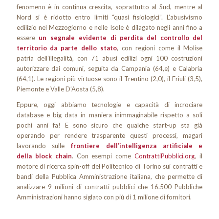
fenomeno è in continua crescita, soprattutto al Sud, mentre al
Nord si è ridotto entro limiti “quasi fisiologici”. L’abusivismo
edilizio nel Mezzogiorno e nelle Isole è dilagato negli anni fino a
essere
un segnale evidente di perdita del controllo del
territorio da parte dello stato
, con regioni come il Molise
patria dell’illegalità, con 71 abusi edilizi ogni 100 costruzioni
autorizzare dai comuni, seguita da Campania (64,e) e Calabria
(64,1). Le regioni più virtuose sono il Trentino (2,0), il Friuli (3,5),
Piemonte e Valle D’Aosta (5,8).
Eppure, oggi abbiamo tecnologie e capacità di incrociare
database e big data in maniera inimmaginabile rispetto a soli
pochi anni fa! E sono sicuro che qualche start-up sta già
operando per rendere trasparente questi processi, magari
lavorando sulle
frontiere dell’intelligenza artificiale e
della block chain
. Con esempi come
ContrattiPubblici.org
, il
motore di ricerca spin-off del Politecnico di Torino sui contratti e
bandi della Pubblica Amministrazione italiana, che permette di
analizzare 9 milioni di contratti pubblici che 16.500 Pubbliche
Amministrazioni hanno siglato con più di 1 milione di fornitori.