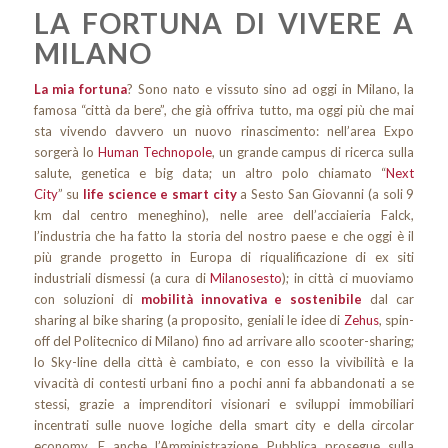
LA FORTUNA DI VIVERE A
MILANO
La mia fortuna
? Sono nato e vissuto sino ad oggi in Milano, la
famosa “città da bere”, che già offriva tutto, ma oggi più che mai
sta vivendo davvero un nuovo rinascimento: nell’area Expo
sorgerà lo
Human Technopole
, un grande campus di ricerca sulla
salute, genetica e big data; un altro polo chiamato “
Next
City
” su
life science e smart city
a Sesto San Giovanni (a soli 9
km dal centro meneghino), nelle aree dell’acciaieria Falck,
l’industria che ha fatto la storia del nostro paese e che oggi è il
più grande progetto in Europa di riqualificazione di ex siti
industriali dismessi (a cura di
Milanosesto
); in città ci muoviamo
con soluzioni di
mobilità innovativa e sostenibile
dal car
sharing al bike sharing (a proposito, geniali le idee di
Zehus
, spin-
off del Politecnico di Milano) fino ad arrivare allo scooter-sharing;
lo Sky-line della città è cambiato, e con esso la vivibilità e la
vivacità di contesti urbani fino a pochi anni fa abbandonati a se
stessi, grazie a imprenditori visionari e sviluppi immobiliari
incentrati sulle nuove logiche della smart city e della circolar
economy. E anche l’Amministrazione Pubblica prosegue sulla