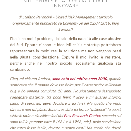
MILLENIALS E LA LORO VOGLIA DI
INNOVARE
di Stefano Peroncini – United Risk Management (articolo
originariamente pubblicato su EconomyUp del 12.07.2018, blog
Eureka!)
L’Italia ha molti problemi, dal calo della natalità alle
case
abusive
del Sud. Eppure ci sono le idee. Millenials e startup potrebbero
rappresentare
in
molti casi la soluzione ma non vengono presi
nella giusta considerazione. Eppure il mio invito è resistere,
perché anche nel nostro piccolo ecosistema qualcosa sta
cambiando.
Ciao, mi chiamo Andrea,
sono nato nel mitico anno 2000
, quando
sembrava che il mondo dovesse finire per il catastrofico millenium
bug e ho appena compiuto 18 anni. Ho giustamente festeggiato
l’agognata maturità, tra poco finirò il liceo e mi guardo intorno,
pieno di speranze, devo decidere il da farsi. Ma quello che vedo
davvero non mi piace! Sono cresciuto da bravo “millenial” (o quasi,
visto le ultime classificazioni del
Pew Research Center
, secondo cui
sono tali le persone nate il 1981 e il 1998, ndr.), nella convinzione
che tutto fosse facile, dovuto e senza costi! Ma credo che dovrò