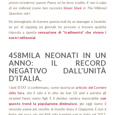
presto ricredermi, questo Paese mi ha forse tradito. E non è colpa
di noi millenial (come ben racconta
Simon Sinek
in The Millenial
Question, ndr.)
Ho immaginato di ricevere questa mail da un teenager e, facendo
un po’ di zapping sui giornali, ho provato a trovare qualche
risposta a questa
sensazione di “tradimento” che vivono i
nostri millennial
.
458MILA NEONATI IN UN
ANNO: IL RECORD
NEGATIVO DALL’UNITÀ
D’ITALIA.
I dati ISTAT ci confermano, come riporta un
articolo del Corriere
della Sera
, che il calo è in atto da ben 10 anni e persino gli
stranieri fanno meno figli. E il destino sembra inesorabile:
con
questo trend la popolazione diminuisce
, già oggi siamo il
secondo paese più vecchio al mondo dopo il Giappone. E non è
finita: dei poco più dei 458 mila bambini nati in Italia nel 2017,