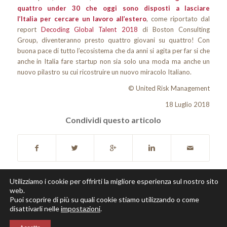
quattro under 30 che oggi sono disposti a lasciare
l’Italia per cercare un lavoro all’estero
, come riportato dal
report
Decoding Global Talent 2018
di Boston Consulting
Group, diventeranno presto quattro giovani su quattro! Con
buona pace di tutto l’ecosistema che da anni si agita per far si che
anche in Italia fare startup non sia solo una moda ma anche un
nuovo pilastro su cui ricostruire un nuovo miracolo Italiano.
© United Risk Management
18 Luglio 2018
Condividi questo articolo
Utilizziamo i cookie per offrirti la migliore esperienza sul nostro sito
web.
Puoi scoprire di più su quali cookie stiamo utilizzando o come
disattivarli nelle
impostazioni
.
Copyright © 2018 United Risk Management S.p.A. P.Iva e C.F 07570340963 |
Informativa Privacy