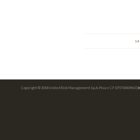
14
Copyright © 2018 United Risk Management S.p.A. P.Iva e C.F 07570340963 |
I