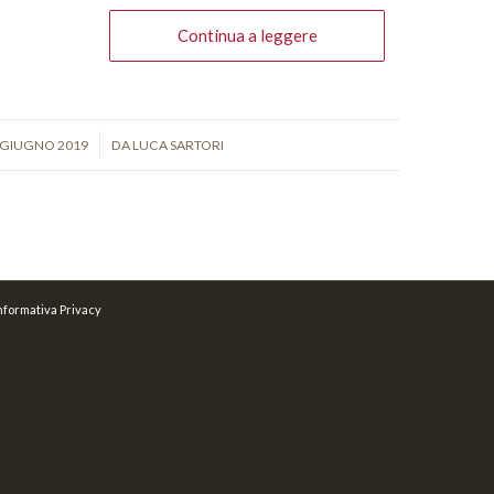
Continua a leggere
/
 GIUGNO 2019
DA
LUCA SARTORI
nformativa Privacy