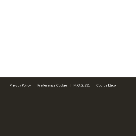
Privacy Policy
Preferenze Cookie
M.O.G. 231
Codice Etico