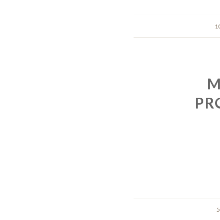
1
M
PR
5