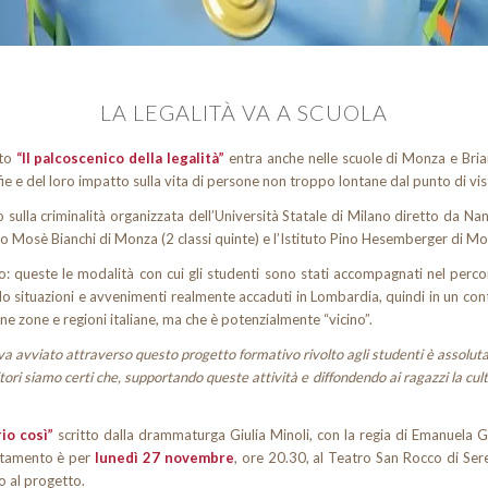
LA LEGALITÀ VA A SCUOLA
tto
“Il palcoscenico della legalità”
entra anche nelle scuole di Monza e Brian
mafie e del loro impatto sulla vita di persone non troppo lontane dal punto di vi
 sulla criminalità organizzata dell’Università Statale di Milano diretto da 
tituto Mosè Bianchi di Monza (2 classi quinte) e l’Istituto Pino Hesemberger di Mo
to: queste le modalità con cui gli studenti sono stati accompagnati nel perco
rdo situazioni e avvenimenti realmente accaduti in Lombardia, quindi in un conte
e zone e regioni italiane, ma che è potenzialmente “vicino”.
iva avviato attraverso questo progetto formativo rivolto agli studenti è assolu
ri siamo certi che, supportando queste attività e diffondendo ai ragazzi la cult
io così”
scritto dalla drammaturga Giulia Minoli, con la regia di Emanuela Gi
puntamento è per
lunedì 27 novembre
, ore 20.30, al Teatro San Rocco di Se
o al progetto.