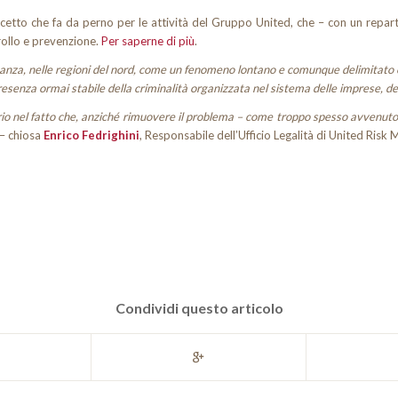
etto che fa da perno per le attività del Gruppo United, che – con un reparto 
rollo e prevenzione.
Per saperne di più
.
anza, nelle regioni del nord, come un fenomeno lontano e comunque delimitato entr
senza ormai stabile della criminalità organizzata nel sistema delle imprese, dell
prio nel fatto che, anziché rimuovere il problema – come troppo spesso avvenut
 – chiosa
Enrico Fedrighini
, Responsabile dell’Ufficio Legalità di United Ris
Condividi questo articolo