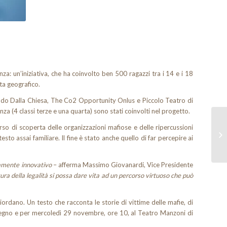
za: un’iniziativa, che ha coinvolto ben 500 ragazzi tra i 14 e i 18
sta geografico.
Nando Dalla Chiesa, The Co2 Opportunity Onlus e Piccolo Teatro di
nza (4 classi terze e una quarta) sono stati coinvolti nel progetto.
rso di scoperta delle organizzazioni mafiose e delle ripercussioni
sto assai familiare. Il fine è stato anche quello di far percepire ai
tamente innovativo
– afferma Massimo Giovanardi, Vice Presidente
ura della legalità si possa dare vita ad un percorso virtuoso che può
ordano. Un testo che racconta le storie di vittime delle mafie, di
regno e per mercoledì 29 novembre, ore 10, al Teatro Manzoni di