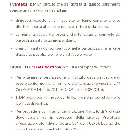
I
vantaggi
per un istituto che sia dotata di questo parametro
sono svariati, aggiunge Fedrighini:
dimostra rispetto di un requisito di legge cogente che se
disatteso porta alla sospensione o al ritiro della licenza;
aumenta la fiducia del proprio cliente grazie al controllo da
parte di un ente terzo indipendente;
crea un vantaggio competitivo nella partecipazione a gare
d’appalto pubbliche o nelle trattative private.
Qual è l’
iter di certificazione
, a cui si è sottoposta United?
Per ottenere la certificazione, un Istituto deve dimostrare di
essere conforme a una norma e alla legislazione vigente (DM
269/2010 + DM 56/2015 + D.C.P. del 24-02-2015).
Il DM definisce, in modo puntuale, il criterio per stabilire le
giornate di verifica.
Per procedere con l’iter di certificazione l’Istituto di Vigilanza
deve essere già in possesso della Licenza Prefettizia
all’esercizio delle attività (ex art. 134 del TULPS). Licenza che
United ha acquisito nel febbraio 2015.