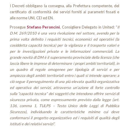
I Decreti obbligano la consegna, alla Prefettura competente, del
certificato di conformità dei servizi forniti ai parametri fissati e
alle norme UNI, CEI ed EN.
Prosegue
Stefano Peroncini
, Consigliere Delegato in United: “
Il
D.M. 269/2010 è una vera rivoluzione nel settore, avendo per la
prima volta definito i requisiti tecnici, economici ed operativi (la
cosiddetta capacità tecnica) per la vigilanza e il trasporto valori e
per le investigazioni private e le informazioni commerciali. La
grande novità dl DM è il superamento provinciale della licenza (che
lascia libere le imprese di determinare i propri ambiti territoriali), in
un quadro di regole omogenee per tipologia di servizi e per
ampiezza degli ambiti territoriali entro i quali si intende operare; a
ciò segue il perseguimento di una più elevata qualità organizzativa
ed operativa dei servizi, attraverso un’azione di forte controllo
sulla “capacità tecnica” dei soggetti che intendono offrire servizi di
sicurezza privata, come espressamente previsto dalla legge (art.
136, comma 1, TULPS – Testo Unico delle Leggi di Pubblica
Sicurezza), individuando le caratteristiche minime cui deve
conformarsi il progetto organizzativo ed i requisiti di qualità degli
Istituti e dei relativi servizi”.