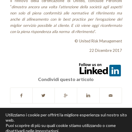
Il rinnovo della certificazione di United, conclude Peroncini
“
dimostra ancora una volta l’attenzione della società agli aspetti
non solo di piena conformità alle normative di riferimento ma
anche di allineamento con le best practice per l’erogazione del
miglior servizio possibile al cliente. E ciò viene oggi riconfermato
con la piena rispondenza alla norma di riferimento
”.
© United Risk Management
22 Dicembre 2017
Condividi questo articolo
Utilizziamo i cookie per offrirti la migliore esperienza sul nostro sito
web.
Puoi scoprire di più su quali cookie stiamo utilizzando o come
disattivarli nelle
impostazioni
.
Copyright © 2018 United Risk Management S.p.A. P.Iva e C.F 07570340963 |