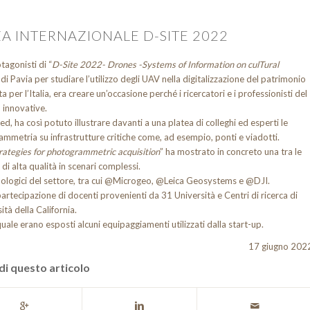
A INTERNAZIONALE D-SITE 2022
tagonisti di “
D-Site 2022- Drones -Systems of Information on culTural
di Pavia per studiare l’utilizzo degli UAV nella digitalizzazione del patrimonio
per l’Italia, era creare un’occasione perché i ricercatori e i professionisti del
 innovative.
, ha così potuto illustrare davanti a una platea di colleghi ed esperti le
mmetria su infrastrutture critiche come, ad esempio, ponti e viadotti.
strategies for photogrammetric acquisition
” ha mostrato in concreto una tra le
di alta qualità in scenari complessi.
ecnologici del settore, tra cui @Microgeo, @Leica Geosystems e @DJI.
partecipazione di docenti provenienti da 31 Università e Centri di ricerca di
ità della California.
ale erano esposti alcuni equipaggiamenti utilizzati dalla start-up.
17 giugno 202
di questo articolo