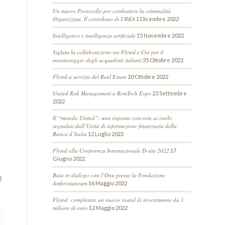
Un nuovo Protocollo per combattere la criminalità
Organizzata. Il contributo di URKA
1 Dicembre 2022
Intelligence e intelligenza artificiale
15 Novembre 2022
Siglata la collaborazione tra Flyted e Cnr per il
monitoraggio degli acquedotti italiani
25 Ottobre 2022
Flyted a servizio del Real Estate
20 Ottobre 2022
United Risk Management a RemTech Expo
23 Settembre
2022
Il “metodo United”: una risposta concreta ai rischi
segnalati dall’Unità di informazione finanziaria della
Banca d’Italia
12 Luglio 2022
Flyted alla Conferenza Internazionale D-site 2022
17
Giugno 2022
Baia in dialogo con l’Onu presso la Fondazione
2
Ambrosianeum
16 Maggio 2022
Flyted: completato un nuovo round di investimento da 1
milione di euro
12 Maggio 2022