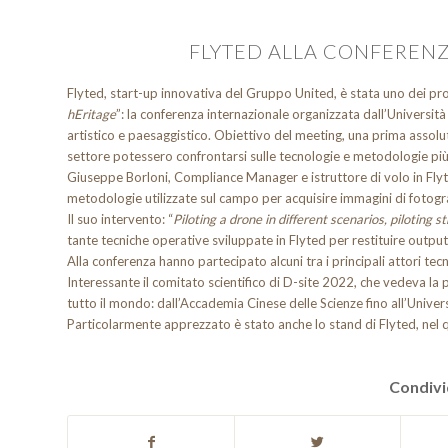
FLYTED ALLA CONFERENZ
Flyted, start-up innovativa del Gruppo United, è stata uno dei pro
hEritage
”: la conferenza internazionale organizzata dall’Università 
artistico e paesaggistico. Obiettivo del meeting, una prima assoluta 
settore potessero confrontarsi sulle tecnologie e metodologie più
Giuseppe Borloni, Compliance Manager e istruttore di volo in Flyted
metodologie utilizzate sul campo per acquisire immagini di fotogra
Il suo intervento: “
Piloting a drone in different scenarios, piloting 
tante tecniche operative sviluppate in Flyted per restituire output 
Alla conferenza hanno partecipato alcuni tra i principali attori t
Interessante il comitato scientifico di D-site 2022, che vedeva la 
tutto il mondo: dall’Accademia Cinese delle Scienze fino all’Univers
Particolarmente apprezzato è stato anche lo stand di Flyted, nel qu
Condivi