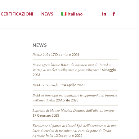
CERTIFICAZIONI
NEWS
Italiano
NEWS
Natale 2024
17 Dicembre 2024
Nasce ufficialmente BAIA: da business unit di United a
startup di market intelligence e geointelligence
16 Maggio
2023
BAIA su “Il Foglio”
24 Aprile 2023
BAIA in Norvegia per analizzare le opportunità di business
nell’area Artica
20 Aprile 2023
L’arresto di Matteo Messina Denaro: dall’alfa all’omega
17 Gennaio 2023
Excellence al fianco di United SpA nell’ottenimento di una
linea di credito di tre milioni di euro da parte di Crédit
Agricole Italia
13 Dicembre 2022