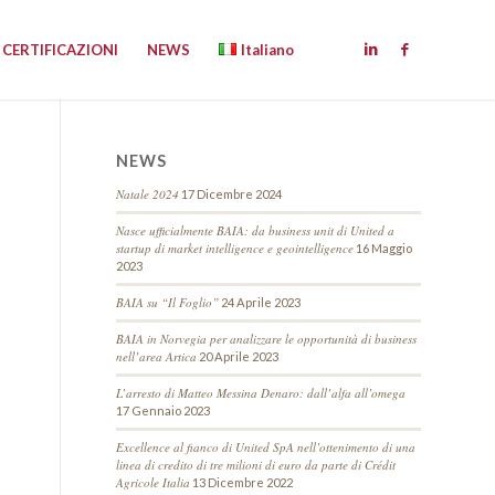
CERTIFICAZIONI
NEWS
Italiano
NEWS
Natale 2024
17 Dicembre 2024
Nasce ufficialmente BAIA: da business unit di United a
startup di market intelligence e geointelligence
16 Maggio
2023
BAIA su “Il Foglio”
24 Aprile 2023
BAIA in Norvegia per analizzare le opportunità di business
nell’area Artica
20 Aprile 2023
L’arresto di Matteo Messina Denaro: dall’alfa all’omega
17 Gennaio 2023
Excellence al fianco di United SpA nell’ottenimento di una
linea di credito di tre milioni di euro da parte di Crédit
Agricole Italia
13 Dicembre 2022