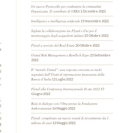
Un nuovo Protocollo per combattere la criminalità
Organizzata. Il contributo di URKA
1 Dicembre 2022
Intelligence e intelligenza artificiale
15 Novembre 2022
Siglata la collaborazione tra Flyted e Cnr per il
monitoraggio degli acquedotti italiani
25 Ottobre 2022
-
Flyted a servizio del Real Estate
20 Ottobre 2022
e
United Risk Management a RemTech Expo
23 Settembre
2022
e
Il “metodo United”: una risposta concreta ai rischi
i
segnalati dall’Unità di informazione finanziaria della
,
Banca d’Italia
12 Luglio 2022
,
Flyted alla Conferenza Internazionale D-site 2022
17
Giugno 2022
,
Baia in dialogo con l’Onu presso la Fondazione
i
Ambrosianeum
16 Maggio 2022
,
Flyted: completato un nuovo round di investimento da 1
i
milione di euro
12 Maggio 2022
d
e