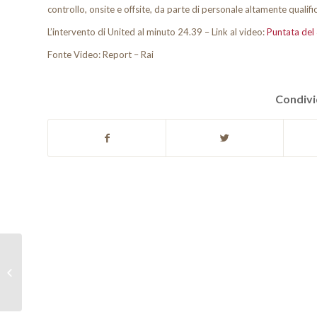
controllo, onsite e offsite, da parte di personale altamente qualifi
L’intervento di United al minuto 24.39 – Link al video:
Puntata del
Fonte Video: Report – Rai
Condivi
Gestire il Rischio: + 38%
di redditivita per chi
adotta sistemi di risk
man...