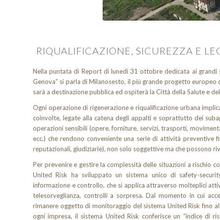
RIQUALIFICAZIONE, SICUREZZA E LE
Nella puntata di Report di lunedì 31 ottobre dedicata ai grandi s
Genova” si parla di Milanosesto, il più grande progetto europeo di
sarà a destinazione pubblica ed ospiterà la Città della Salute e del
Ogni operazione di rigenerazione e riqualificazione urbana implica 
coinvolte, legate alla catena degli appalti e soprattutto dei sub
operazioni sensibili (opere, forniture, servizi, trasporti, movimenta
ecc.) che rendono conveniente una serie di attività preventive fi
reputazionali, giudiziarie), non solo soggettive ma che possono ri
Per prevenire e gestire la complessità delle situazioni a rischio con
United Risk ha sviluppato un sistema unico di safety-securit
informazione e controllo, che si applica attraverso molteplici attiv
telesorveglianza, controlli a sorpresa. Dal momento in cui acce
rimanere oggetto di monitoraggio del sistema United Risk fino al
ogni impresa, il sistema United Risk conferisce un “indice di r