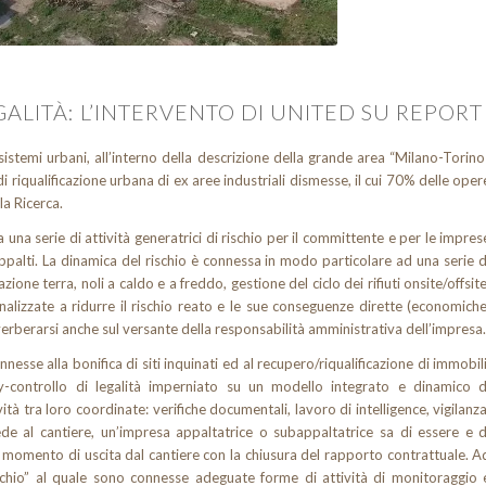
GALITÀ: L’INTERVENTO DI UNITED SU REPORT
istemi urbani, all’interno della descrizione della grande area “Milano-Torino
 riqualificazione urbana di ex aree industriali dismesse, il cui 70% delle oper
la Ricerca.
una serie di attività generatrici di rischio per il committente e per le impres
appalti. La dinamica del rischio è connessa in modo particolare ad una serie d
zione terra, noli a caldo e a freddo, gestione del ciclo dei rifiuti onsite/offsite
nalizzate a ridurre il rischio reato e le sue conseguenze dirette (economiche
verberarsi anche sul versante della responsabilità amministrativa dell’impresa.
nesse alla bonifica di siti inquinati ed al recupero/riqualificazione di immobili
y-controllo di legalità imperniato su un modello integrato e dinamico d
ità tra loro coordinate: verifiche documentali, lavoro di intelligence, vigilanza
de al cantiere, un’impresa appaltatrice o subappaltatrice sa di essere e d
 momento di uscita dal cantiere con la chiusura del rapporto contrattuale. A
ischio” al quale sono connesse adeguate forme di attività di monitoraggio 