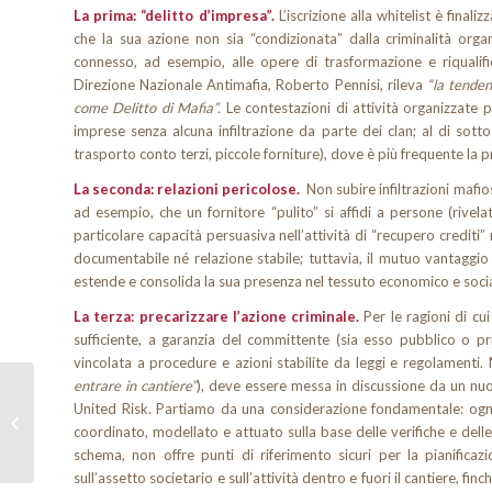
La prima: “delitto d’impresa”.
L’iscrizione alla whitelist è finali
che la sua azione non sia “condizionata” dalla criminalità or
connesso, ad esempio, alle opere di trasformazione e riqualifica
Direzione Nazionale Antimafia, Roberto Pennisi, rileva
“la tenden
come Delitto di Mafia”.
Le contestazioni di attività organizzate per
imprese senza alcuna infiltrazione da parte dei clan; al di sott
trasporto conto terzi, piccole forniture), dove è più frequente la p
La seconda: relazioni pericolose.
Non subire infiltrazioni mafios
ad esempio, che un fornitore “pulito” si affidi a persone (rivela
particolare capacità persuasiva nell’attività di “recupero crediti” 
documentabile né relazione stabile; tuttavia, il mutuo vantaggio
estende e consolida la sua presenza nel tessuto economico e socia
La terza: precarizzare l’azione criminale.
Per le ragioni di cu
sufficiente, a garanzia del committente (sia esso pubblico o pr
vincolata a procedure e azioni stabilite da leggi e regolamenti. M
entrare in cantiere”
), deve essere messa in discussione da un nuo
MIPIM 2017:
United Risk. Partiamo da una considerazione fondamentale: ogn
l’appuntamento con i
coordinato, modellato e attuato sulla base delle verifiche e dell
protagonisti del Real
schema, non offre punti di riferimento sicuri per la pianificazi
Estate
sull’assetto societario e sull’attività dentro e fuori il cantiere, f