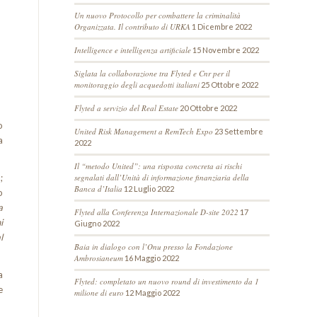
Un nuovo Protocollo per combattere la criminalità
Organizzata. Il contributo di URKA
1 Dicembre 2022
Intelligence e intelligenza artificiale
15 Novembre 2022
Siglata la collaborazione tra Flyted e Cnr per il
monitoraggio degli acquedotti italiani
25 Ottobre 2022
Flyted a servizio del Real Estate
20 Ottobre 2022
o
United Risk Management a RemTech Expo
23 Settembre
a
2022
Il “metodo United”: una risposta concreta ai rischi
segnalati dall’Unità di informazione finanziaria della
;
Banca d’Italia
12 Luglio 2022
o
a
Flyted alla Conferenza Internazionale D-site 2022
17
i
Giugno 2022
l
Baia in dialogo con l’Onu presso la Fondazione
Ambrosianeum
16 Maggio 2022
a
Flyted: completato un nuovo round di investimento da 1
e
milione di euro
12 Maggio 2022