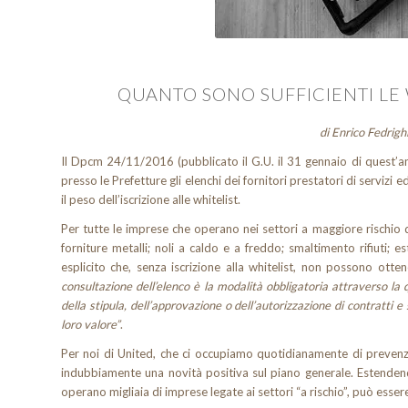
QUANTO SONO SUFFICIENTI LE 
di Enrico Fedrig
Il Dpcm 24/11/2016 (pubblicato il G.U. il 31 gennaio di quest’a
presso le Prefetture gli elenchi dei fornitori prestatori di servizi 
il peso dell’iscrizione alle whitelist.
Per tutte le imprese che operano nei settori a maggiore rischio di i
forniture metalli; noli a caldo e a freddo; smaltimento rifiuti;
esplicito che, senza iscrizione alla whitelist, non possono otte
consultazione dell’elenco è la modalità obbligatoria attraverso la 
della stipula, dell’approvazione o dell’autorizzazione di contratti e
loro valore”
.
Per noi di United, che ci occupiamo quotidianamente di prevenzio
indubbiamente una novità positiva sul piano generale. Estendendo
operano migliaia di imprese legate ai settori “a rischio”, può essere