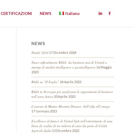
CERTIFICAZIONI
NEWS
Italiano
NEWS
Natale 2024
17 Dicembre 2024
Nasce ufficialmente BAIA: da business unit di United a
startup di market intelligence e geointelligence
16 Maggio
2023
BAIA su “Il Foglio”
24 Aprile 2023
BAIA in Norvegia per analizzare le opportunità di business
nell’area Artica
20 Aprile 2023
L’arresto di Matteo Messina Denaro: dall’alfa all’omega
17 Gennaio 2023
Excellence al fianco di United SpA nell’ottenimento di una
linea di credito di tre milioni di euro da parte di Crédit
Agricole Italia
13 Dicembre 2022