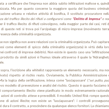
zzata a certificare che l’impresa non abbia subito infiltrazioni mafiose e, quindi
ganizzata. Ma per quanto concerne la maggiore quota del business criminal
zione urbana e relative attività di bonifica, il sostituto procuratore nell
za del traffico illecito dei rifiuti a configurarsi come
“Delitto di Impresa”
e no
 il traffico illecito di rifiuti coinvolgono, nella maggior parte dei casi, reti d
o di queste reti si trova poi l’arcipelago di micro-imprese (movimento terra
resenza della criminalità organizzata.
e non significa non avere relazioni con la criminalità organizzata. Può capitare
tesi come elementi di spicco della criminalità organizzata) in virtù della lor
nei confronti di imprese debitrici. Non esiste in questo caso una “infiltrazione
 prodotto da simili azioni è l’humus ideale attraverso il quale la ‘Ndranghet
le.
i sopra, l’iscrizione alla whitelist rappresenta un elemento necessario, ma no
ivato) rispetto al rischio reato. Ovviamente, la Pubblica Amministrazione 
a la logica della certificazione, intesa come “lasciapassare” (
“sei pulito, puo
vo modello di prevenzione e analisi del rischio. Questo è quanto facciamo i
i comportamento illecito viene pianificato in modo estremamente razionale
e azioni di controllo attese e prevedibili. Il modello United Risk rompe quest
one di azioni illecite; non esiste un “lasciapassare”: i controlli proseguono
inché dura il contratto, a prescindere da qualunque elenco fornitori. La chiamiam