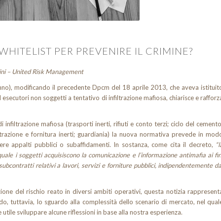
WHITELIST PER PREVENIRE IL CRIMINE?
hini – United Risk Management
nno), modificando il precedente Dpcm del 18 aprile 2013, che aveva istituit
ed esecutori non soggetti a tentativo di infiltrazione mafiosa, chiarisce e rafforz
nfiltrazione mafiosa (trasporti inerti, rifiuti e conto terzi; ciclo del cemento
 estrazione e fornitura inerti; guardiania) la nuova normativa prevede in mod
nere appalti pubblici o subaffidamenti. In sostanza, come cita il decreto,
“l
quale i soggetti acquisiscono la comunicazione e l’informazione antimafia ai fin
 subcontratti relativi a lavori, servizi e forniture pubblici, indipendentemente da
ne del rischio reato in diversi ambiti operativi, questa notizia rappresent
, tuttavia, lo sguardo alla complessità dello scenario di mercato, nel qual
 utile sviluppare alcune riflessioni in base alla nostra esperienza.